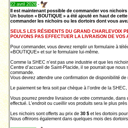
22 avril 2026
-
Il est maintenant possible de commander vos nichoirs e
Un bouton « BOUTIQUE » a été ajouté en haut de cette
commander les nichoirs ou les dortoirs dont vous ave
SEULS LES RÉSIDENTS DU GRAND CHARLEVOIX P
POUVONS PAS EFFECTUER LA LIVRAISON DE VOS 
Pour commander, vous devrez remplir un formulaire à téléc
«BOUTIQUE» et sur le formulaire lui-même.
Comme la SHEC n’est pas une industrie et que les nichoirs 
Centre d’accueil de Saint-Placide, il se pourrait que nous s
commande.
Vous devrez attendre une confirmation de disponibilité de 
Le paiement se fera soit par chèque à l’ordre de la SHEC, 
Vous pourrez prendre livraison de votre commande, dans un
effectué. L’endroit ou cueillir vos produits sera le plus prè
Les nichoirs sont offerts au prix de
30 $
et les dortoirs po
Nous offrirons également dans quelques mois des dortoirs