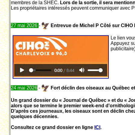
membres de la SHEC.
Lors de la sortie, il sera mentionn
Les propriétaires intéressés peuvent communiquer avec Pat
27 mai 2026
-
Entrevue de Michel P Côté sur CIHO
Le lien vou
Appuyez su
publicitaire)
24 mai 2026
-
Fort déclin des oiseaux au Québec e
Un grand dossier du « Journal de Québec » et du « Jou
alors que se termine le premier week-end d'ornithologie
D'après ces journeaux, les oiseaux sont en déclin che
quelques décennies.
Consultez ce grand dossier en ligne
ICI
.