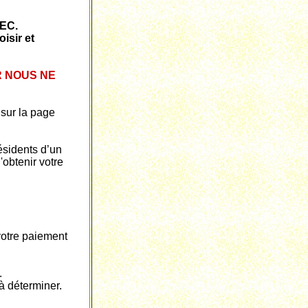
HEC.
isir et
R NOUS NE
 sur la page
ésidents d’un
'obtenir votre
votre paiement
.
à déterminer.