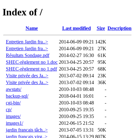
Index of /
Name
Last modified
Size
Description
Entretien Jardin fra..>
2014-06-09 09:21
142K
Entretien Jardin fra..>
2014-06-09 09:21
27K
Résultats Sondage.pdf
2014-02-27 16:30
61K
SHEC-règlement no 1.doc
2013-04-25 20:57
95K
SHEC-règlement no 1.pdf
2013-04-25 20:57
68K
Visite privée des Ja..>
2013-07-02 09:14
23K
Visite privée des Ja..>
2013-07-02 09:14
36K
awstats/
2010-10-03 08:48
-
backup-sql/
2018-04-01 16:01
-
cgi-bin/
2010-10-03 08:48
-
cp/
2010-09-25 19:35
-
images/
2010-09-25 19:35
-
images1/
2012-06-15 21:52
-
jardin français tâch..>
2013-07-05 13:31
50K
jardin français virg..>
2014-06-15 13:29
807K